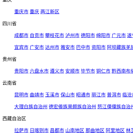
重庆市
重庆
两江新区
四川省
成都市
自贡市
攀枝花市
泸州市
德阳市
绵阳市
广元市
遂
宜宾市
广安市
达州市
雅安市
巴中市
资阳市
阿坝藏族羌
贵州省
贵阳市
六盘水市
遵义市
安顺市
毕节市
铜仁市
黔西南布
云南省
昆明市
曲靖市
玉溪市
保山市
昭通市
丽江市
普洱市
临沧
大理白族自治州
德宏傣族景颇族自治州
怒江傈僳族自治
西藏自治区
拉萨市
日喀则市
昌都市
山南地区
那曲地区
阿里地区
林