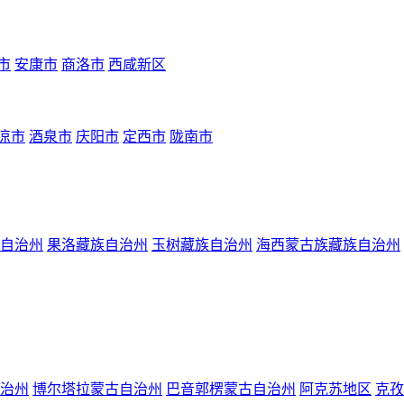
市
安康市
商洛市
西咸新区
凉市
酒泉市
庆阳市
定西市
陇南市
自治州
果洛藏族自治州
玉树藏族自治州
海西蒙古族藏族自治州
治州
博尔塔拉蒙古自治州
巴音郭楞蒙古自治州
阿克苏地区
克孜