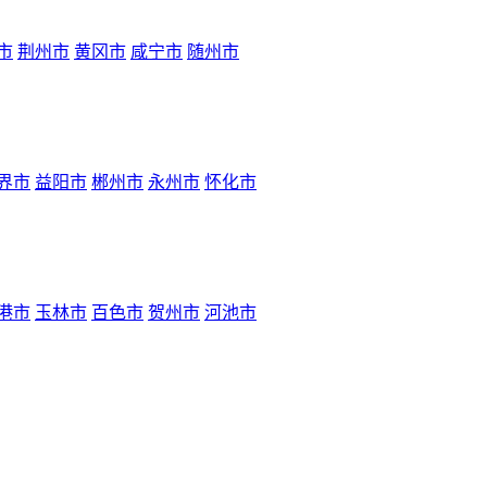
市
荆州市
黄冈市
咸宁市
随州市
界市
益阳市
郴州市
永州市
怀化市
港市
玉林市
百色市
贺州市
河池市