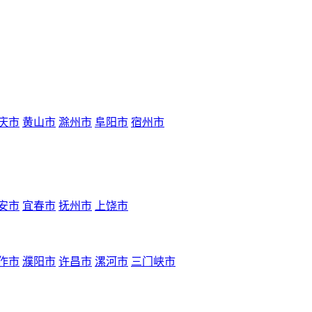
庆市
黄山市
滁州市
阜阳市
宿州市
安市
宜春市
抚州市
上饶市
作市
濮阳市
许昌市
漯河市
三门峡市