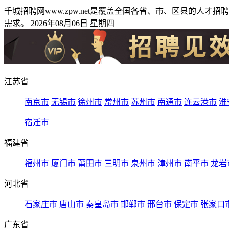
千城招聘网www.zpw.net是覆盖全国各省、市、区县的
需求。 2026年08月06日 星期四
江苏省
南京市
无锡市
徐州市
常州市
苏州市
南通市
连云港市
淮
宿迁市
福建省
福州市
厦门市
莆田市
三明市
泉州市
漳州市
南平市
龙岩
河北省
石家庄市
唐山市
秦皇岛市
邯郸市
邢台市
保定市
张家口
广东省