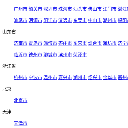
广州市
韶关市
深圳市
珠海市
汕头市
佛山市
江门市
湛江
汕尾市
河源市
阳江市
清远市
东莞市
中山市
潮州市
揭阳
山东省
济南市
青岛市
淄博市
枣庄市
东营市
烟台市
潍坊市
济宁
临沂市
德州市
聊城市
滨州市
菏泽市
浙江省
杭州市
宁波市
温州市
嘉兴市
湖州市
绍兴市
金华市
衢州
北京
北京市
天津
天津市