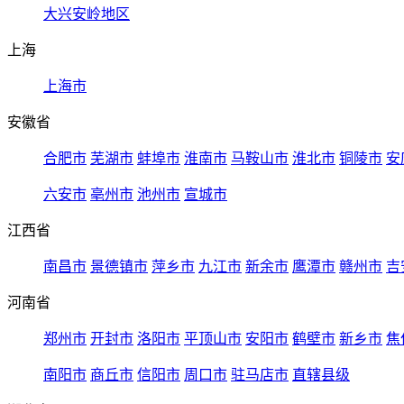
大兴安岭地区
上海
上海市
安徽省
合肥市
芜湖市
蚌埠市
淮南市
马鞍山市
淮北市
铜陵市
安
六安市
亳州市
池州市
宣城市
江西省
南昌市
景德镇市
萍乡市
九江市
新余市
鹰潭市
赣州市
吉
河南省
郑州市
开封市
洛阳市
平顶山市
安阳市
鹤壁市
新乡市
焦
南阳市
商丘市
信阳市
周口市
驻马店市
直辖县级