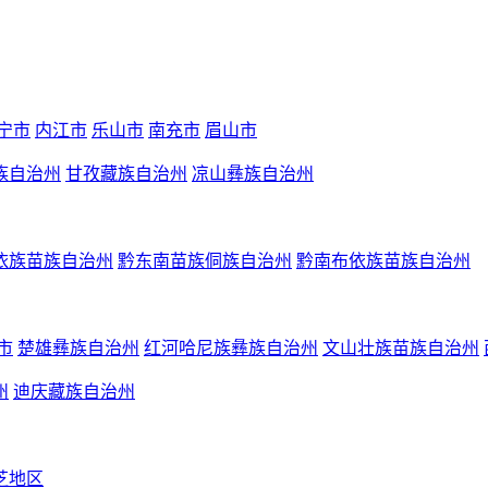
宁市
内江市
乐山市
南充市
眉山市
族自治州
甘孜藏族自治州
凉山彝族自治州
依族苗族自治州
黔东南苗族侗族自治州
黔南布依族苗族自治州
市
楚雄彝族自治州
红河哈尼族彝族自治州
文山壮族苗族自治州
州
迪庆藏族自治州
芝地区