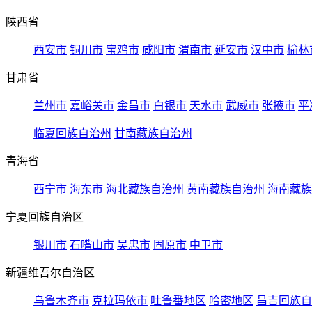
陕西省
西安市
铜川市
宝鸡市
咸阳市
渭南市
延安市
汉中市
榆林
甘肃省
兰州市
嘉峪关市
金昌市
白银市
天水市
武威市
张掖市
平
临夏回族自治州
甘南藏族自治州
青海省
西宁市
海东市
海北藏族自治州
黄南藏族自治州
海南藏族
宁夏回族自治区
银川市
石嘴山市
吴忠市
固原市
中卫市
新疆维吾尔自治区
乌鲁木齐市
克拉玛依市
吐鲁番地区
哈密地区
昌吉回族自