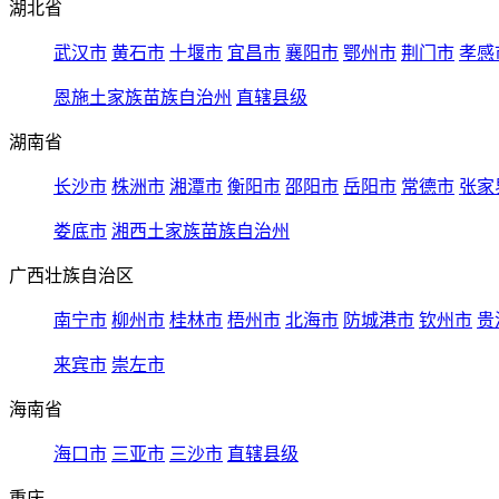
湖北省
武汉市
黄石市
十堰市
宜昌市
襄阳市
鄂州市
荆门市
孝感
恩施土家族苗族自治州
直辖县级
湖南省
长沙市
株洲市
湘潭市
衡阳市
邵阳市
岳阳市
常德市
张家
娄底市
湘西土家族苗族自治州
广西壮族自治区
南宁市
柳州市
桂林市
梧州市
北海市
防城港市
钦州市
贵
来宾市
崇左市
海南省
海口市
三亚市
三沙市
直辖县级
重庆