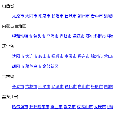
山西省
太原市
大同市
阳泉市
长治市
晋城市
朔州市
晋中市
运城
内蒙古自治区
呼和浩特市
包头市
乌海市
赤峰市
通辽市
鄂尔多斯市
呼
辽宁省
沈阳市
大连市
鞍山市
抚顺市
本溪市
丹东市
锦州市
营口
朝阳市
葫芦岛市
金普新区
吉林省
长春市
吉林市
四平市
辽源市
通化市
白山市
松原市
白城
黑龙江省
哈尔滨市
齐齐哈尔市
鸡西市
鹤岗市
双鸭山市
大庆市
伊