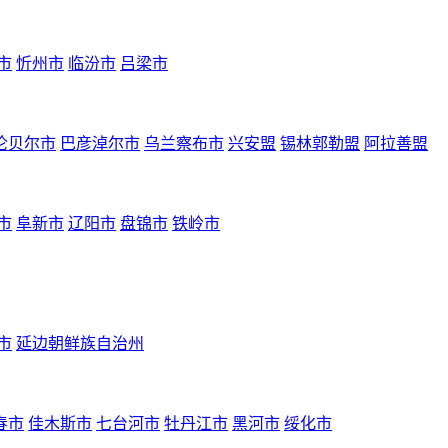
市
忻州市
临汾市
吕梁市
伦贝尔市
巴彦淖尔市
乌兰察布市
兴安盟
锡林郭勒盟
阿拉善盟
市
阜新市
辽阳市
盘锦市
铁岭市
市
延边朝鲜族自治州
春市
佳木斯市
七台河市
牡丹江市
黑河市
绥化市