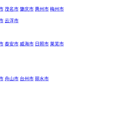
市
茂名市
肇庆市
惠州市
梅州市
市
云浮市
市
泰安市
威海市
日照市
莱芜市
市
舟山市
台州市
丽水市