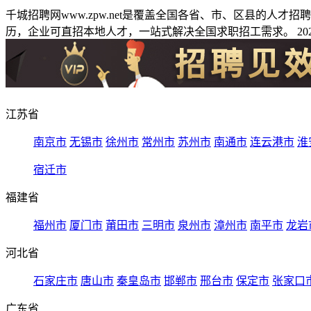
千城招聘网www.zpw.net是覆盖全国各省、市、区县的人
历，企业可直招本地人才，一站式解决全国求职招工需求。 2026
江苏省
南京市
无锡市
徐州市
常州市
苏州市
南通市
连云港市
淮
宿迁市
福建省
福州市
厦门市
莆田市
三明市
泉州市
漳州市
南平市
龙岩
河北省
石家庄市
唐山市
秦皇岛市
邯郸市
邢台市
保定市
张家口
广东省