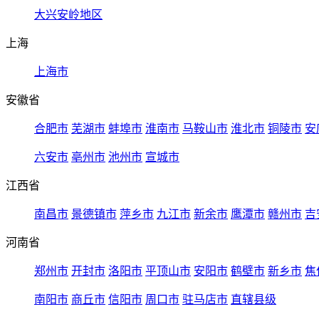
大兴安岭地区
上海
上海市
安徽省
合肥市
芜湖市
蚌埠市
淮南市
马鞍山市
淮北市
铜陵市
安
六安市
亳州市
池州市
宣城市
江西省
南昌市
景德镇市
萍乡市
九江市
新余市
鹰潭市
赣州市
吉
河南省
郑州市
开封市
洛阳市
平顶山市
安阳市
鹤壁市
新乡市
焦
南阳市
商丘市
信阳市
周口市
驻马店市
直辖县级