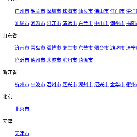
广州市
韶关市
深圳市
珠海市
汕头市
佛山市
江门市
湛江
汕尾市
河源市
阳江市
清远市
东莞市
中山市
潮州市
揭阳
山东省
济南市
青岛市
淄博市
枣庄市
东营市
烟台市
潍坊市
济宁
临沂市
德州市
聊城市
滨州市
菏泽市
浙江省
杭州市
宁波市
温州市
嘉兴市
湖州市
绍兴市
金华市
衢州
北京
北京市
天津
天津市