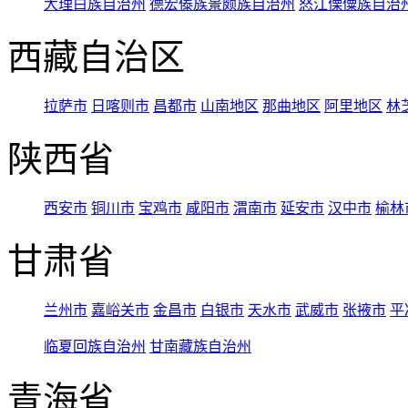
大理白族自治州
德宏傣族景颇族自治州
怒江傈僳族自治
西藏自治区
拉萨市
日喀则市
昌都市
山南地区
那曲地区
阿里地区
林
陕西省
西安市
铜川市
宝鸡市
咸阳市
渭南市
延安市
汉中市
榆林
甘肃省
兰州市
嘉峪关市
金昌市
白银市
天水市
武威市
张掖市
平
临夏回族自治州
甘南藏族自治州
青海省