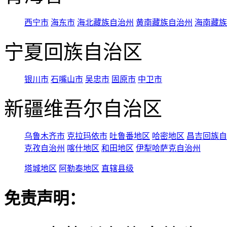
西宁市
海东市
海北藏族自治州
黄南藏族自治州
海南藏族
宁夏回族自治区
银川市
石嘴山市
吴忠市
固原市
中卫市
新疆维吾尔自治区
乌鲁木齐市
克拉玛依市
吐鲁番地区
哈密地区
昌吉回族自
克孜自治州
喀什地区
和田地区
伊犁哈萨克自治州
塔城地区
阿勒泰地区
直辖县级
免责声明：