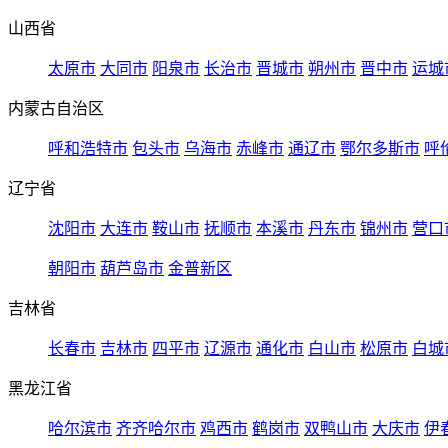
山西省
太原市
大同市
阳泉市
长治市
晋城市
朔州市
晋中市
运城
内蒙古自治区
呼和浩特市
包头市
乌海市
赤峰市
通辽市
鄂尔多斯市
呼
辽宁省
沈阳市
大连市
鞍山市
抚顺市
本溪市
丹东市
锦州市
营口
朝阳市
葫芦岛市
金普新区
吉林省
长春市
吉林市
四平市
辽源市
通化市
白山市
松原市
白城
黑龙江省
哈尔滨市
齐齐哈尔市
鸡西市
鹤岗市
双鸭山市
大庆市
伊