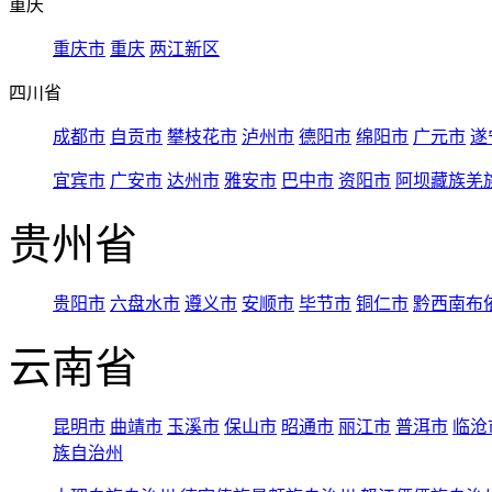
重庆
重庆市
重庆
两江新区
四川省
成都市
自贡市
攀枝花市
泸州市
德阳市
绵阳市
广元市
遂
宜宾市
广安市
达州市
雅安市
巴中市
资阳市
阿坝藏族羌
贵州省
贵阳市
六盘水市
遵义市
安顺市
毕节市
铜仁市
黔西南布
云南省
昆明市
曲靖市
玉溪市
保山市
昭通市
丽江市
普洱市
临沧
族自治州