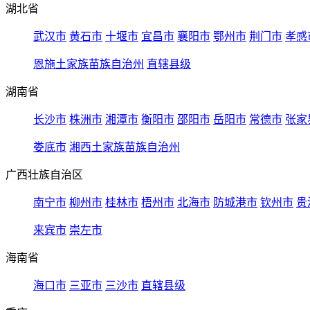
湖北省
武汉市
黄石市
十堰市
宜昌市
襄阳市
鄂州市
荆门市
孝感
恩施土家族苗族自治州
直辖县级
湖南省
长沙市
株洲市
湘潭市
衡阳市
邵阳市
岳阳市
常德市
张家
娄底市
湘西土家族苗族自治州
广西壮族自治区
南宁市
柳州市
桂林市
梧州市
北海市
防城港市
钦州市
贵
来宾市
崇左市
海南省
海口市
三亚市
三沙市
直辖县级