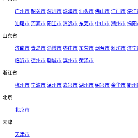
广州市
韶关市
深圳市
珠海市
汕头市
佛山市
江门市
湛江
汕尾市
河源市
阳江市
清远市
东莞市
中山市
潮州市
揭阳
山东省
济南市
青岛市
淄博市
枣庄市
东营市
烟台市
潍坊市
济宁
临沂市
德州市
聊城市
滨州市
菏泽市
浙江省
杭州市
宁波市
温州市
嘉兴市
湖州市
绍兴市
金华市
衢州
北京
北京市
天津
天津市