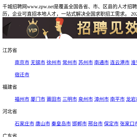
千城招聘网www.zpw.net是覆盖全国各省、市、区县的人
历，企业可直招本地人才，一站式解决全国求职招工需求。 2026
江苏省
南京市
无锡市
徐州市
常州市
苏州市
南通市
连云港市
淮
宿迁市
福建省
福州市
厦门市
莆田市
三明市
泉州市
漳州市
南平市
龙岩
河北省
石家庄市
唐山市
秦皇岛市
邯郸市
邢台市
保定市
张家口
广东省