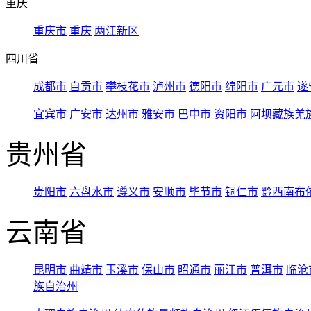
重庆
重庆市
重庆
两江新区
四川省
成都市
自贡市
攀枝花市
泸州市
德阳市
绵阳市
广元市
遂
宜宾市
广安市
达州市
雅安市
巴中市
资阳市
阿坝藏族羌
贵州省
贵阳市
六盘水市
遵义市
安顺市
毕节市
铜仁市
黔西南布
云南省
昆明市
曲靖市
玉溪市
保山市
昭通市
丽江市
普洱市
临沧
族自治州