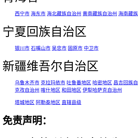
西宁市
海东市
海北藏族自治州
黄南藏族自治州
海南藏族
宁夏回族自治区
银川市
石嘴山市
吴忠市
固原市
中卫市
新疆维吾尔自治区
乌鲁木齐市
克拉玛依市
吐鲁番地区
哈密地区
昌吉回族自
克孜自治州
喀什地区
和田地区
伊犁哈萨克自治州
塔城地区
阿勒泰地区
直辖县级
免责声明：