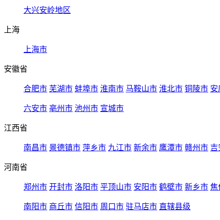
大兴安岭地区
上海
上海市
安徽省
合肥市
芜湖市
蚌埠市
淮南市
马鞍山市
淮北市
铜陵市
安
六安市
亳州市
池州市
宣城市
江西省
南昌市
景德镇市
萍乡市
九江市
新余市
鹰潭市
赣州市
吉
河南省
郑州市
开封市
洛阳市
平顶山市
安阳市
鹤壁市
新乡市
焦
南阳市
商丘市
信阳市
周口市
驻马店市
直辖县级