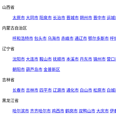
山西省
太原市
大同市
阳泉市
长治市
晋城市
朔州市
晋中市
运城
内蒙古自治区
呼和浩特市
包头市
乌海市
赤峰市
通辽市
鄂尔多斯市
呼
辽宁省
沈阳市
大连市
鞍山市
抚顺市
本溪市
丹东市
锦州市
营口
朝阳市
葫芦岛市
金普新区
吉林省
长春市
吉林市
四平市
辽源市
通化市
白山市
松原市
白城
黑龙江省
哈尔滨市
齐齐哈尔市
鸡西市
鹤岗市
双鸭山市
大庆市
伊