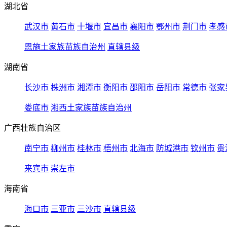
湖北省
武汉市
黄石市
十堰市
宜昌市
襄阳市
鄂州市
荆门市
孝感
恩施土家族苗族自治州
直辖县级
湖南省
长沙市
株洲市
湘潭市
衡阳市
邵阳市
岳阳市
常德市
张家
娄底市
湘西土家族苗族自治州
广西壮族自治区
南宁市
柳州市
桂林市
梧州市
北海市
防城港市
钦州市
贵
来宾市
崇左市
海南省
海口市
三亚市
三沙市
直辖县级