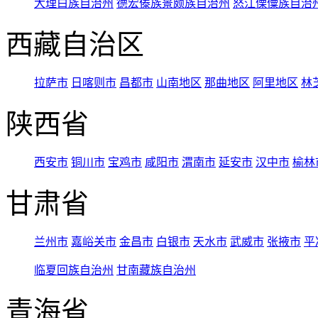
大理白族自治州
德宏傣族景颇族自治州
怒江傈僳族自治
西藏自治区
拉萨市
日喀则市
昌都市
山南地区
那曲地区
阿里地区
林
陕西省
西安市
铜川市
宝鸡市
咸阳市
渭南市
延安市
汉中市
榆林
甘肃省
兰州市
嘉峪关市
金昌市
白银市
天水市
武威市
张掖市
平
临夏回族自治州
甘南藏族自治州
青海省